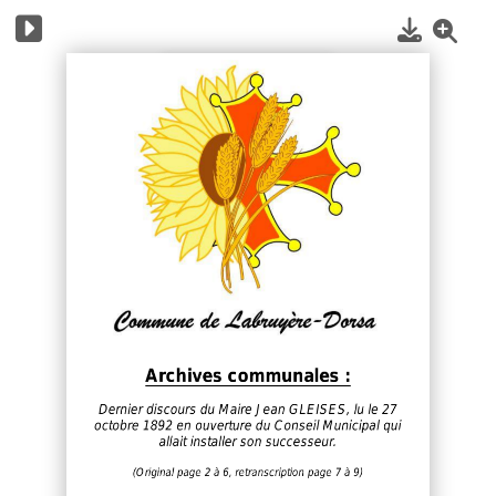
1
/
9