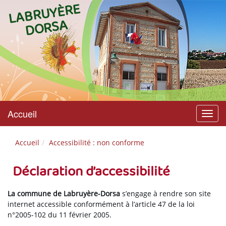
L
A
B
R
U
Y
È
R
E
D
O
R
S
A
Accueil
Menu
Accueil
Accessibilité : non conforme
Déclaration d’accessibilité
La commune de Labruyère-Dorsa
s’engage à rendre son site
internet accessible conformément à l’article 47 de la loi
n°2005-102 du 11 février 2005.