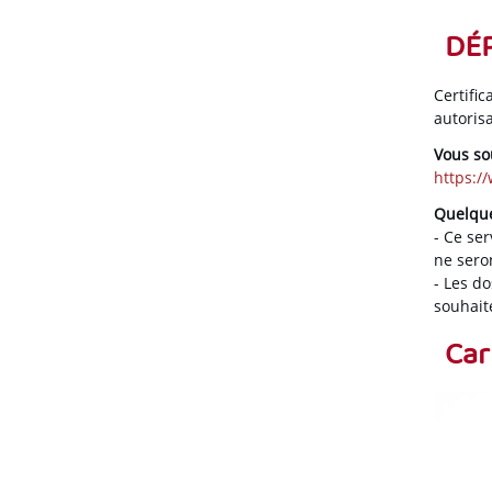
DÉP
Certifi
autoris
Vous so
https:/
Quelques
- Ce se
ne seron
- Les d
souhait
Car