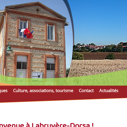
ques
Culture, associations, tourisme
Contact
Actualités
nvenue à Labruyère-Dorsa !