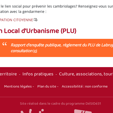
r le lien social pour prévenir les cambriolages? Renseignez-vous su
ration avec la gendarmerie :
IPATION CITOYENNE
n Local d'Urbanisme (PLU)
Rapport d'enquête publique, règlement du PLU de Labru
consultation
ici
erritoire
Infos pratiques
Culture, associations, tou
-
-
Mentions légales
-
Plan du site
-
Accessibilité : non conforme
Site réalisé dans le cadre du programme DéSIDé31