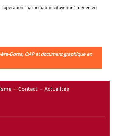
r l'opération "participation citoyenne" menée en
yère-Dorsa, OAP et document graphique en
risme
Contact
Actualités
-
-