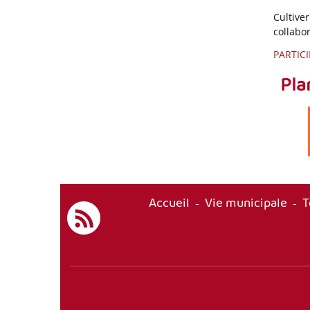
Cultive
collabo
PARTIC
Pla
Accueil
Vie municipale
T
-
-