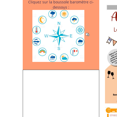
Cliquez sur la boussole baromètre ci-
dessous :