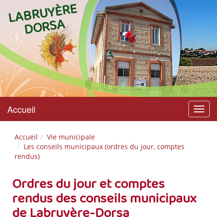
L
A
B
R
U
Y
È
R
E
D
O
R
S
A
Accueil
Menu
Accueil
Vie municipale
Les conseils municipaux (ordres du jour, comptes
rendus)
Ordres du jour et comptes
rendus des conseils municipaux
de Labruyère-Dorsa