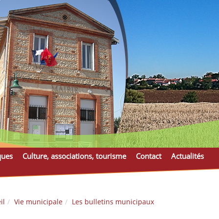
ques
Culture, associations, tourisme
Contact
Actualités
il
Vie municipale
Les bulletins municipaux