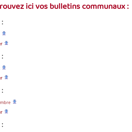
rouvez ici vos bulletins communaux :
 :
er
 :
er
 :
embre
er
: