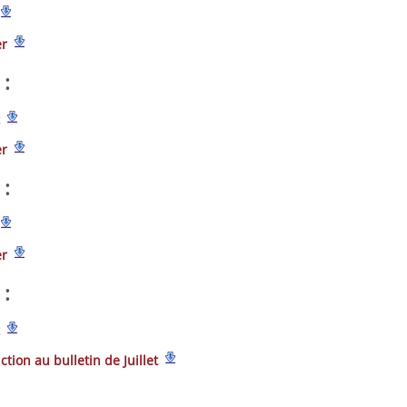
er
:
er
:
er
:
ction au bulletin de Juillet