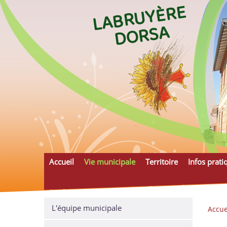
L
A
B
R
U
Y
È
R
E
D
O
R
S
A
Accueil
Vie municipale
Territoire
Infos prati
L'équipe municipale
Accue