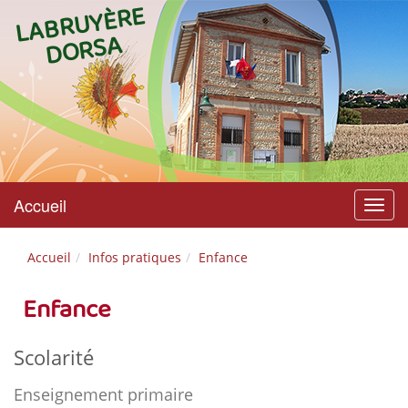
L
A
B
R
U
Y
È
R
E
D
O
R
S
A
Accueil
Menu
Accueil
Infos pratiques
Enfance
Enfance
Scolarité
Enseignement primaire