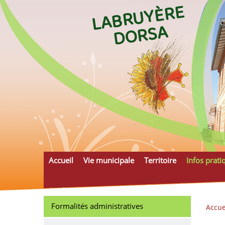
L
A
B
R
U
Y
È
R
E
D
O
R
S
A
Accueil
Vie municipale
Territoire
Infos prati
Formalités administratives
Accue