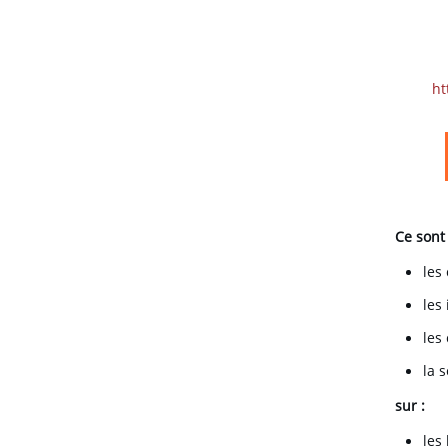
ht
Ce sont
les 
les
les
la 
sur :
les