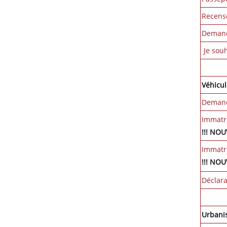
Recense
Demande
Je souh
Véhicul
Demand
Immatri
!!! NO
Immatri
!!! NO
Déclara
Urban