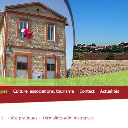
ques
Culture, associations, tourisme
Contact
Actualités
il
Infos pratiques
Formalités administratives