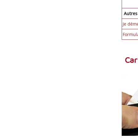
Autres
Je
d
ém
Formul
Car