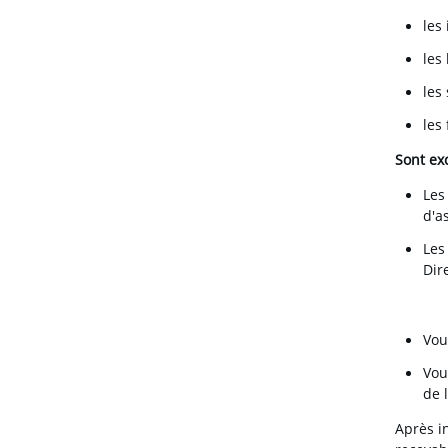
les
les
les
les 
Sont ex
Les
d'a
Les
Dir
Vou
Vou
de 
Après i