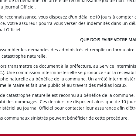
ilité de la demande. Un arrêté de reconnaissance (ou de non- recon
u Journal Officiel.
de reconnaissance, vous disposez d'un délai de10 jours à compter d
ce. Votre assureur pourra vous verser des indemnités dans un déla
al Officiel.
QUE DOIS FAIRE VOTRE MAI
 rassembler les demandes des administrés et remplir un formula
e catastrophe naturelle.
alors transmettre ce document à la préfecture, au Service Interminis
P.C.). Une commission interministérielle se prononce sur la recevab
phe naturelle au bénéfice de la commune. Un arrêté interministériel 
me le Maire et fait une publicité au travers des médias locaux.
at de catastrophe naturelle est reconnu au bénéfice de la commune, 
ubi des dommages. Ces derniers ne disposent alors que de 10 jours 
istériel au Journal Officiel pour contacter leur assurance afin d'êt
ns communaux sinistrés peuvent bénéficier de cette procédure.