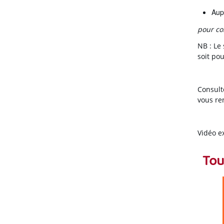
Aupr
pour con
NB : Le 
soit po
Consult
vous re
Vidéo ex
Tou