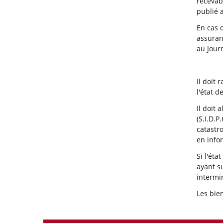
recevab
publié a
En cas 
assuran
au Journ
Il doit
l'état d
Il doit 
(S.I.D.
catastro
en infor
Si l'ét
ayant s
intermin
Les bie