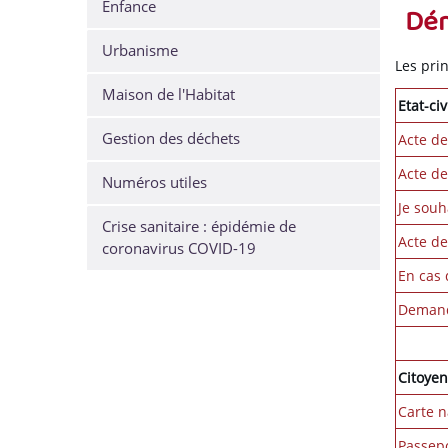
Enfance
Dém
Urbanisme
Les prin
Maison de l'Habitat
Etat-civ
Gestion des déchets
Acte de
Acte d
Numéros utiles
Je souh
Crise sanitaire : épidémie de
Acte de
coronavirus COVID-19
En cas 
Demande
Citoye
Carte n
Passep