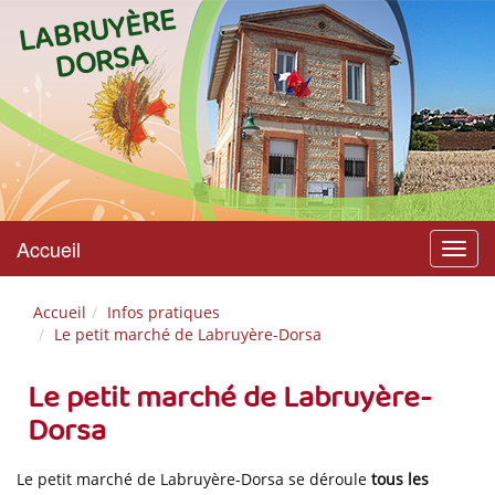
L
A
B
R
U
Y
È
R
E
D
O
R
S
A
Accueil
Menu
Accueil
Infos pratiques
Le petit marché de Labruyère-Dorsa
Le petit marché de Labruyère-
Dorsa
Le petit marché de Labruyère-Dorsa se déroule
tous les